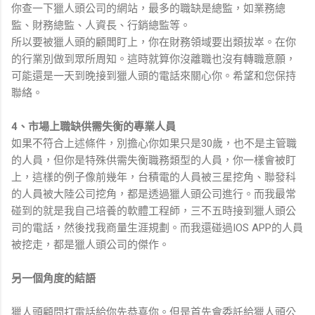
你查一下獵人頭公司的網站，最多的職缺是總監，如業務總
監、財務總監、人資長、行銷總監等。
所以要被獵人頭的顧闆盯上，你在財務領域要出類拔崒。在你
的行業別做到眾所周知。這時就算你沒離職也沒有轉職意願，
可能還是一天到晚接到獵人頭的電話來關心你。希望和您保持
聯絡。
4、市場上職缺供需失衡的專業人員
如果不符合上述條件，別擔心你如果只是30歲，也不是主管職
的人員，但你是特殊供需失衡職務類型的人員，你一樣會被盯
上，這樣的例子像前幾年，台積電的人員被三星挖角、聯發科
的人員被大陸公司挖角，都是透過獵人頭公司進行。而我最常
碰到的就是我自己培養的軟體工程師，三不五時接到獵人頭公
司的電話，然後找我商量生涯規劃。而我還碰過IOS APP的人員
被挖走，都是獵人頭公司的傑作。
另一個角度的結語
獵人頭顧問打電話給你先恭喜你。但是首先會委託給獵人頭公