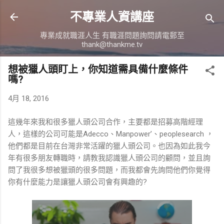
跳到主要內容
不專業人資講座
專業成就職涯人生 有職涯問題詢問請電郵至
thank@thankme.tv
想被獵人頭盯上，你知道需具備什麼條件
嗎?
4月 18, 2016
這幾年來我和很多獵人頭公司合作，主要都是招募高階經理
人，這樣的公司可能是Adecco、Manpower’、peoplesearch ，
他們都是目前在台灣非常活躍的獵人頭公司。也因為如此我今
年有很多朋友轉職時，請教我認識獵人頭公司的顧問，並且詢
問了我很多想被獵頭的很多問題，而我都會先詢問他們你覺得
你有什麼能力是讓獵人頭公司會有興趣的?